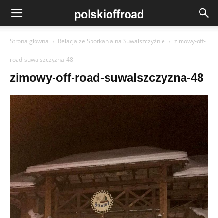
Strona główna
Relacja ze Spotkania na Suwalszczyźnie
zimowy-off-
road-suwalszczyzna-48
zimowy-off-road-suwalszczyzna-48