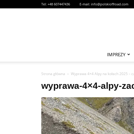
Tel:
+48 607447436
E-mail:
info@polskioffroad.com
IMPREZY
Strona główna
Wyprawa 4×4 Alpy na kołach 2025 – c
wyprawa-4×4-alpy-za