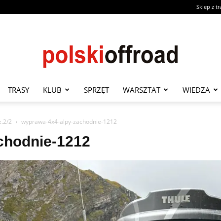
Sklep z t
TRASY
KLUB
SPRZĘT
WARSZTAT
WIEDZA
PolskiOffroad
z.2/2
wyprawa-4x4-alpy-zachodnie-1212
chodnie-1212