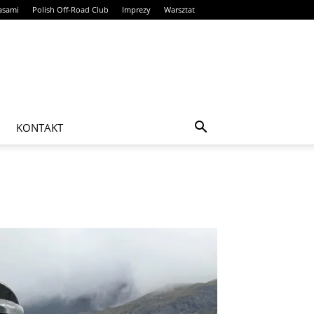
rasami
Polish Off-Road Club
Imprezy
Warsztat
KONTAKT