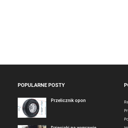
POPULARNE POSTY
P
Przelicznik opon
Re
Pr
P
Im
Dzieciaki na wyprawie