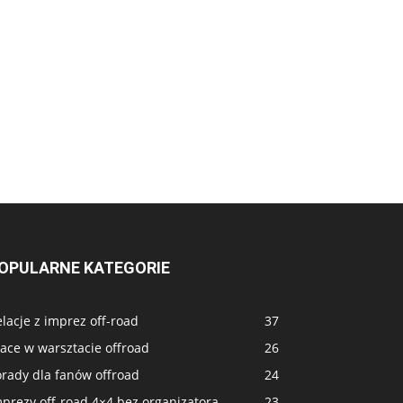
OPULARNE KATEGORIE
lacje z imprez off-road
37
ace w warsztacie offroad
26
orady dla fanów offroad
24
prezy off-road 4×4 bez organizatora
23