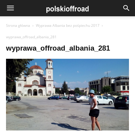
Strona główna
Wyprawa Albania bez pośpiechu 2017
wyprawa_offroad_albania_281
wyprawa_offroad_albania_281